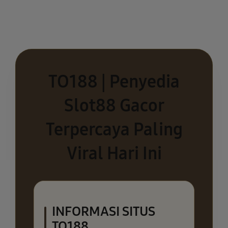
TO188 | Penyedia
Slot88 Gacor
Terpercaya Paling
Viral Hari Ini
INFORMASI SITUS
TO188