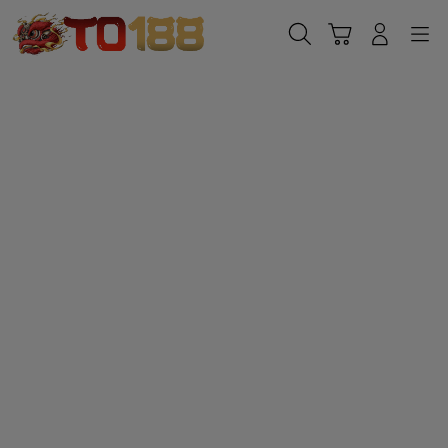
Skip
to
Cari
Troli
Login
Navigation
content